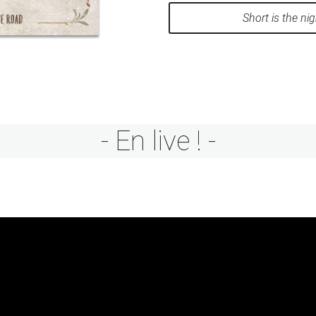
Short is the nig
- En live ! -