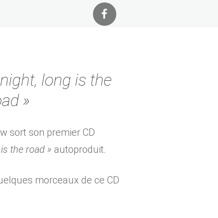
t
night, long is the
oad »
Bow sort son premier CD
 is the road »
autoproduit.
uelques morceaux de ce CD